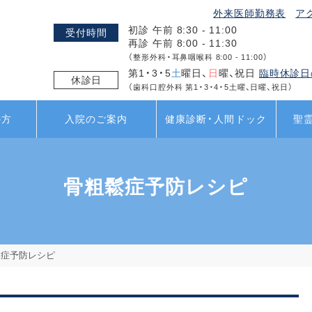
外来医師勤務表
ア
初診 午前 8:30 - 11:00
受付時間
再診 午前 8:00 - 11:30
（整形外科・耳鼻咽喉科 8:00 - 11:00）
第1・3・5
土
曜日、
日
曜、祝日
臨時休診日
休診日
（歯科口腔外科 第1・3・4・5土曜、日曜、祝日）
の方
入院のご案内
健康診断・人間ドック
聖
骨粗鬆症予防レシピ
鬆症予防レシピ