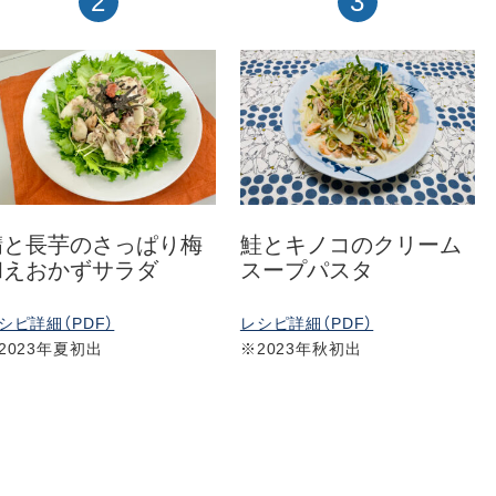
2
3
鯖と長芋のさっぱり梅
鮭とキノコのクリーム
和えおかずサラダ
スープパスタ
シピ詳細（PDF）
レシピ詳細（PDF）
2023年夏初出
※2023年秋初出