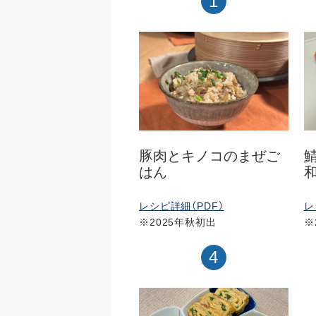
1
豚肉とキノコのまぜご
はん
レシピ詳細（PDF）
レ
※2025年秋初出
※
4