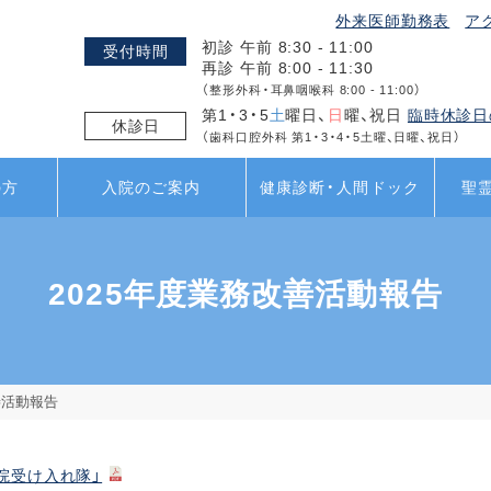
外来医師勤務表
ア
初診 午前 8:30 - 11:00
受付時間
再診 午前 8:00 - 11:30
（整形外科・耳鼻咽喉科 8:00 - 11:00）
第1・3・5
土
曜日、
日
曜、祝日
臨時休診日
休診日
（歯科口腔外科 第1・3・4・5土曜、日曜、祝日）
の方
入院のご案内
健康診断・人間ドック
聖
2025年度業務改善活動報告
善活動報告
院受け入れ隊」