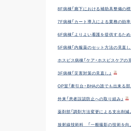
8F病棟「廊下における補助具整備の
7F病棟「カート導入による業務の効
6F病棟「よりよい看護を提供するため
5F病棟「内服薬のセット方法の見直し
ホスピス病棟「ケア・ホスピスケアの
3F病棟「災害対策の見直し」
OP室「牽引台・BHAの誰でも出来る部
外来「患者誤認防止への取り組み」
薬剤部「調剤方法変更による支出削減
放射線技術科 「一般撮影の技術を向