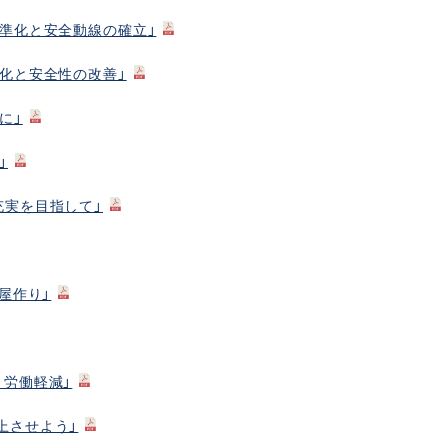
標準化と安全動線の確立」
率化と安全性の改善」
に」
」
充実を目指して」
屋作り」
、労働軽減」
上させよう」