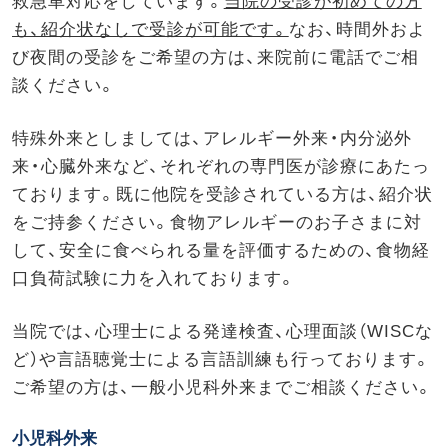
救急車対応をしています。
当院の受診が初めての方
も、紹介状なしで受診が可能です。
なお、時間外およ
外来医師勤務表
び夜間の受診をご希望の方は、来院前に電話でご相
談ください。
アクセス
特殊外来としましては、アレルギー外来・内分泌外
採用情報
来・心臓外来など、それぞれの専門医が診療にあたっ
ております。既に他院を受診されている方は、紹介状
をご持参ください。食物アレルギーのお子さまに対
医療関係者の方
して、安全に食べられる量を評価するための、食物経
口負荷試験に力を入れております。
当院では、心理士による発達検査、心理面談（WISCな
ど）や言語聴覚士による言語訓練も行っております。
ご希望の方は、一般小児科外来までご相談ください。
小児科外来