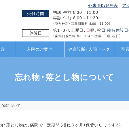
外来医師勤務表
ア
初診 午前 8:30 - 11:00
受付時間
再診 午前 8:00 - 11:30
（整形外科・耳鼻咽喉科 8:00 - 11:00）
第1・3・5
土
曜日、
日
曜、祝日
臨時休診日
休診日
（歯科口腔外科 第1・3・4・5土曜、日曜、祝日）
の方
入院のご案内
健康診断・人間ドック
聖
忘れ物・落とし物について
し物について
・落とし物は、病院で一定期間（概ね３ヶ月）保管いたしますが、